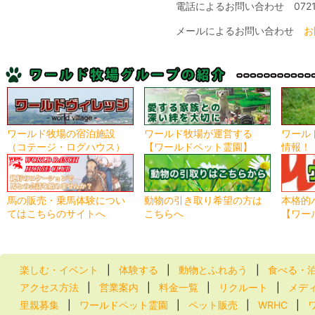
電話によるお問い合わせ 0721-
メールによるお問い合わせ
お
ワールド牧場の宿泊施設
ワールド牧場が運営する
ワール
（コテージ・ログハウス）
【ワールドペット霊園】
情報！
馬の販売・乗馬体験につい
動物の引き取り希望の方は
本格的
てはこちらのサイトへ
こちらへ
【ワー
楽しむ・イベント
|
体験する
|
動物とふれあう
|
食べる・
アクセス方法
|
営業案内
|
料金一覧
|
リクルート
|
メデ
里親募集
|
ワールドペット霊園
|
ペット販売
|
WRHC
|