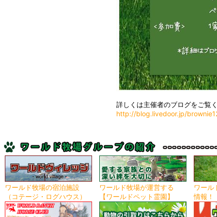
詳しくは主催者のブログをご覧
http://blog.livedoor.jp/browni
ワールド牧場の宿泊施設
ワールド牧場が運営する
ワール
（コテージ・ログハウス）
【ワールドペット霊園】
情報！