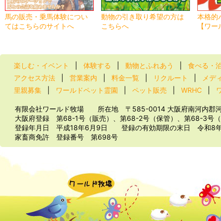
馬の販売・乗馬体験につい
動物の引き取り希望の方は
本格的
てはこちらのサイトへ
こちらへ
【ワー
楽しむ・イベント
|
体験する
|
動物とふれあう
|
食べる・
アクセス方法
|
営業案内
|
料金一覧
|
リクルート
|
メデ
里親募集
|
ワールドペット霊園
|
ペット販売
|
WRHC
|
有限会社ワールド牧場 所在地 〒585-0014 大阪府南河内郡河南
大阪府登録 第68-1号（販売）、第68-2号（保管）、第68-3号
登録年月日 平成18年6月9日 登録の有効期限の末日 令和8
家畜商免許 登録番号 第698号