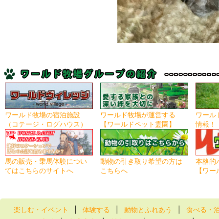
ワールド牧場の宿泊施設
ワールド牧場が運営する
ワール
（コテージ・ログハウス）
【ワールドペット霊園】
情報！
馬の販売・乗馬体験につい
動物の引き取り希望の方は
本格的
てはこちらのサイトへ
こちらへ
【ワー
楽しむ・イベント
|
体験する
|
動物とふれあう
|
食べる・