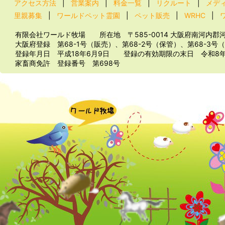
アクセス方法
|
営業案内
|
料金一覧
|
リクルート
|
メデ
里親募集
|
ワールドペット霊園
|
ペット販売
|
WRHC
|
有限会社ワールド牧場 所在地 〒585-0014 大阪府南河内郡河南
大阪府登録 第68-1号（販売）、第68-2号（保管）、第68-3号
登録年月日 平成18年6月9日 登録の有効期限の末日 令和8
家畜商免許 登録番号 第698号